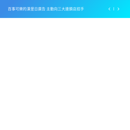
Skip
百事可樂的漢堡日廣告 主動向三大連鎖店招手
to
content
美樂啤酒開發”啤酒專用”手套
戴著金牌的醬油瓶 市佔率第一的龜甲萬廣告
感動落淚也笑到流淚的斷髮式
百事可樂的漢堡日廣告 主動向三大連鎖店招手
美樂啤酒開發”啤酒專用”手套
戴著金牌的醬油瓶 市佔率第一的龜甲萬廣告