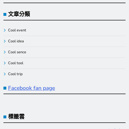
文章分類
Cool event
Cool idea
Cool sence
Cool tool
Cool trip
Facebook fan page
標籤雲