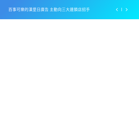
Skip
百事可樂的漢堡日廣告 主動向三大連鎖店招手
to
content
美樂啤酒開發”啤酒專用”手套
戴著金牌的醬油瓶 市佔率第一的龜甲萬廣告
感動落淚也笑到流淚的斷髮式
百事可樂的漢堡日廣告 主動向三大連鎖店招手
美樂啤酒開發”啤酒專用”手套
戴著金牌的醬油瓶 市佔率第一的龜甲萬廣告