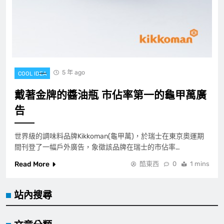
5 年 ago
COOL IDEA
戴著金牌的醬油瓶 市佔率第一的龜甲萬廣
告
世界級的調味料品牌Kikkoman(龜甲萬)，於瑞士在東京奧運期
間刊登了一幅戶外廣告，象徵該品牌在瑞士的市佔率…
Read More
酷東西
0
1 mins
站內搜尋