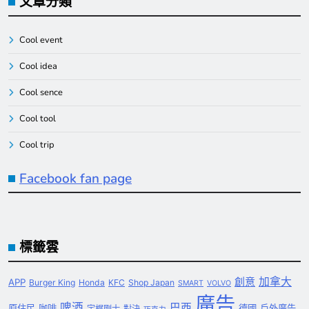
文章分類
Cool event
Cool idea
Cool sence
Cool tool
Cool trip
Facebook fan page
標籤雲
創意
加拿大
APP
Burger King
Honda
KFC
Shop Japan
SMART
VOLVO
廣告
啤酒
巴西
原住民
咖啡
德國
戶外廣告
宇梶剛士
對決