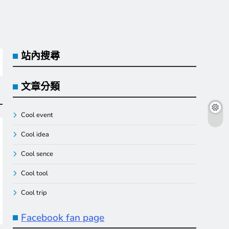
站內搜尋
文章分類
Cool event
Cool idea
Cool sence
Cool tool
Cool trip
Facebook fan page