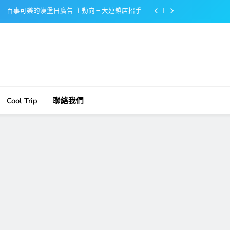
百事可樂的漢堡日廣告 主動向三大連鎖店招手
美樂啤酒開發”啤酒專用”手套
戴著金牌的醬油瓶 市佔率第一的龜甲萬廣告
感動落淚也笑到流淚的斷髮式
百事可樂的漢堡日廣告 主動向三大連鎖店招手
Cool Trip
聯絡我們
美樂啤酒開發”啤酒專用”手套
戴著金牌的醬油瓶 市佔率第一的龜甲萬廣告