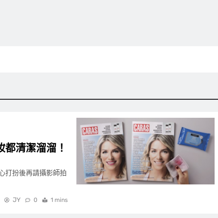
妝都清潔溜溜！
心打扮後再請攝影師拍
JY
0
1 mins