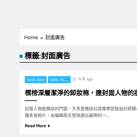
Home
封面廣告
標籤:
封面廣告
11 年 ago
COOL IDEA
COOL TOOL
標榜深層潔淨的卸妝棉，連封面人物的
封面人物是雜誌的門面，大多是雜誌社請專業妝髮設計師精
攝多張相片，由編輯部主管挑選出最棒的一…
Read More