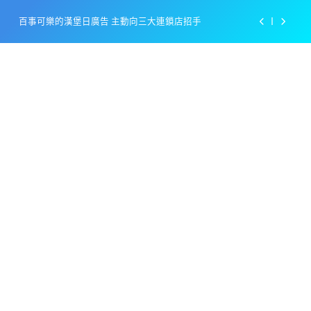
Skip
百事可樂的漢堡日廣告 主動向三大連鎖店招手
to
content
美樂啤酒開發”啤酒專用”手套
戴著金牌的醬油瓶 市佔率第一的龜甲萬廣告
感動落淚也笑到流淚的斷髮式
百事可樂的漢堡日廣告 主動向三大連鎖店招手
美樂啤酒開發”啤酒專用”手套
戴著金牌的醬油瓶 市佔率第一的龜甲萬廣告