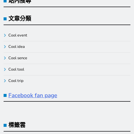
站內搜尋
文章分類
Cool event
Cool idea
Cool sence
Cool tool
Cool trip
Facebook fan page
標籤雲