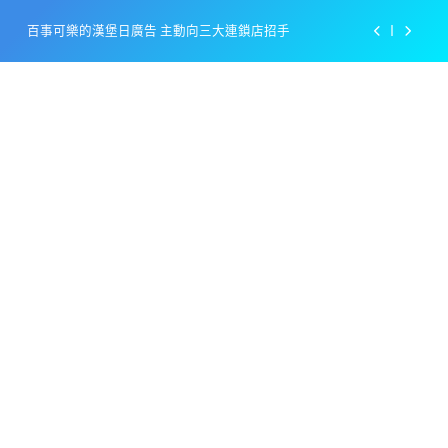
Skip
百事可樂的漢堡日廣告 主動向三大連鎖店招手
to
content
美樂啤酒開發”啤酒專用”手套
戴著金牌的醬油瓶 市佔率第一的龜甲萬廣告
感動落淚也笑到流淚的斷髮式
百事可樂的漢堡日廣告 主動向三大連鎖店招手
美樂啤酒開發”啤酒專用”手套
戴著金牌的醬油瓶 市佔率第一的龜甲萬廣告