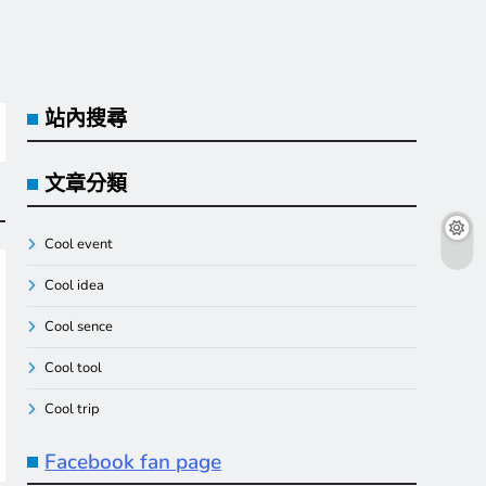
站內搜尋
文章分類
Cool event
Cool idea
Cool sence
Cool tool
Cool trip
Facebook fan page