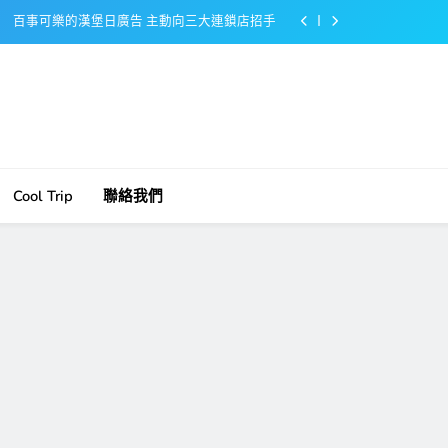
百事可樂的漢堡日廣告 主動向三大連鎖店招手
美樂啤酒開發”啤酒專用”手套
戴著金牌的醬油瓶 市佔率第一的龜甲萬廣告
感動落淚也笑到流淚的斷髮式
百事可樂的漢堡日廣告 主動向三大連鎖店招手
Cool Trip
聯絡我們
美樂啤酒開發”啤酒專用”手套
戴著金牌的醬油瓶 市佔率第一的龜甲萬廣告