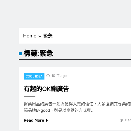
Home
緊急
標籤:
緊急
10 年 ago
COOL IDEA
有趣的OK繃廣告
醫藥用品的廣告一般為獲得大眾的信任，大多強調其專業的
繃品牌B-good，則是以幽默的方式與…
Read More
Bar