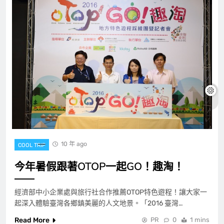
10 年 ago
COOL TRIP
今年暑假跟著OTOP一起GO！趣淘！
經濟部中小企業處與旅行社合作推薦OTOP特色遊程！讓大家一
起深入體驗臺灣各鄉鎮美麗的人文地景。「2016 臺灣…
Read More
PR
0
1 mins