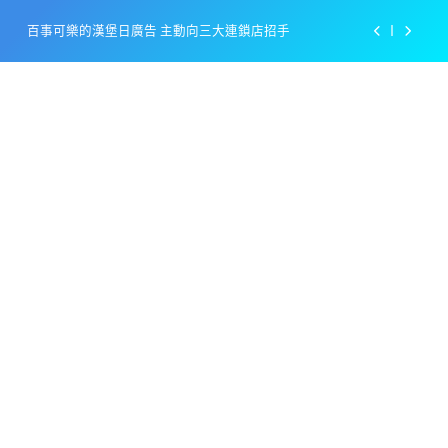
Skip
百事可樂的漢堡日廣告 主動向三大連鎖店招手
to
content
美樂啤酒開發”啤酒專用”手套
戴著金牌的醬油瓶 市佔率第一的龜甲萬廣告
感動落淚也笑到流淚的斷髮式
百事可樂的漢堡日廣告 主動向三大連鎖店招手
美樂啤酒開發”啤酒專用”手套
戴著金牌的醬油瓶 市佔率第一的龜甲萬廣告