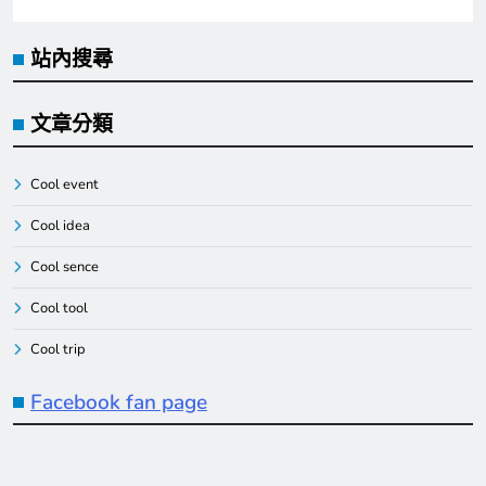
站內搜尋
文章分類
Cool event
Cool idea
Cool sence
Cool tool
Cool trip
Facebook fan page