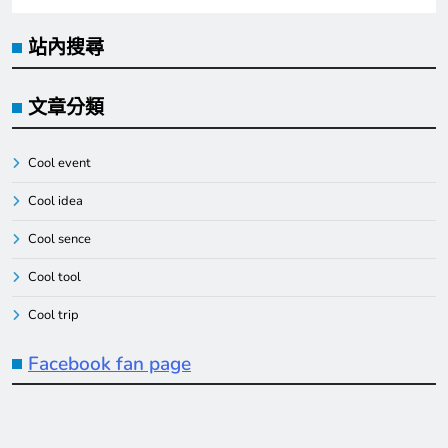
站內搜尋
文章分類
Cool event
Cool idea
Cool sence
Cool tool
Cool trip
Facebook fan page