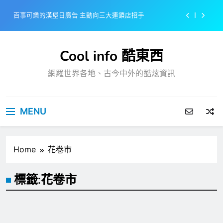
Skip
百事可樂的漢堡日廣告 主動向三大連鎖店招手
to
content
美樂啤酒開發”啤酒專用”手套
Cool info 酷東西
戴著金牌的醬油瓶 市佔率第一的龜甲萬廣告
網羅世界各地、古今中外的酷炫資訊
感動落淚也笑到流淚的斷髮式
百事可樂的漢堡日廣告 主動向三大連鎖店招手
MENU
美樂啤酒開發”啤酒專用”手套
戴著金牌的醬油瓶 市佔率第一的龜甲萬廣告
Home
花卷市
標籤:
花卷市