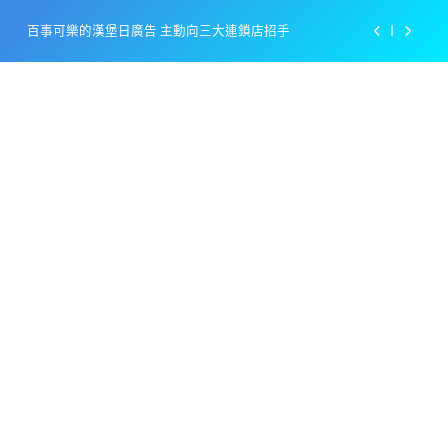
Skip
百事可樂的漢堡日廣告 主動向三大連鎖店招手
to
content
美樂啤酒開發”啤酒專用”手套
戴著金牌的醬油瓶 市佔率第一的龜甲萬廣告
感動落淚也笑到流淚的斷髮式
百事可樂的漢堡日廣告 主動向三大連鎖店招手
美樂啤酒開發”啤酒專用”手套
戴著金牌的醬油瓶 市佔率第一的龜甲萬廣告