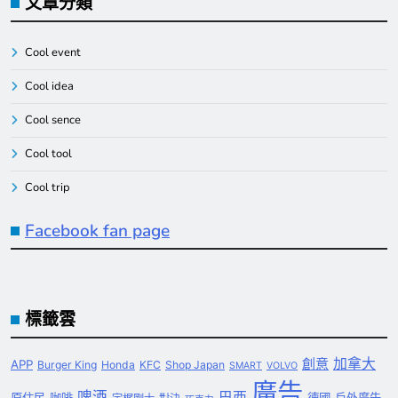
文章分類
Cool event
Cool idea
Cool sence
Cool tool
Cool trip
Facebook fan page
標籤雲
創意
加拿大
APP
Burger King
Honda
KFC
Shop Japan
SMART
VOLVO
廣告
啤酒
巴西
原住民
咖啡
德國
戶外廣告