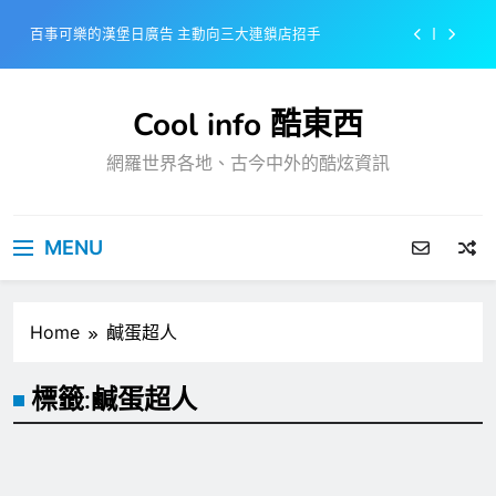
Skip
百事可樂的漢堡日廣告 主動向三大連鎖店招手
to
content
美樂啤酒開發”啤酒專用”手套
Cool info 酷東西
戴著金牌的醬油瓶 市佔率第一的龜甲萬廣告
網羅世界各地、古今中外的酷炫資訊
感動落淚也笑到流淚的斷髮式
百事可樂的漢堡日廣告 主動向三大連鎖店招手
MENU
美樂啤酒開發”啤酒專用”手套
戴著金牌的醬油瓶 市佔率第一的龜甲萬廣告
Home
鹹蛋超人
標籤:
鹹蛋超人