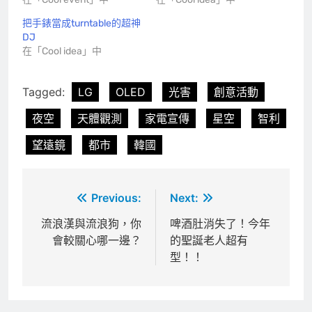
把手錶當成turntable的超神
DJ
在「Cool idea」中
Tagged:
LG
OLED
光害
創意活動
夜空
天體觀測
家電宣傳
星空
智利
望遠鏡
都市
韓國
文
Previous:
Next:
章
流浪漢與流浪狗，你
啤酒肚消失了！今年
會較關心哪一邊？
的聖誕老人超有
導
型！！
覽