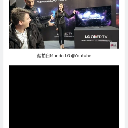
翻拍自Mundo LG @Youtube