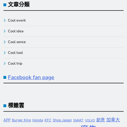
文章分類
Cool event
Cool idea
Cool sence
Cool tool
Cool trip
Facebook fan page
標籤雲
創意
加拿大
APP
Burger King
Honda
KFC
Shop Japan
SMART
VOLVO