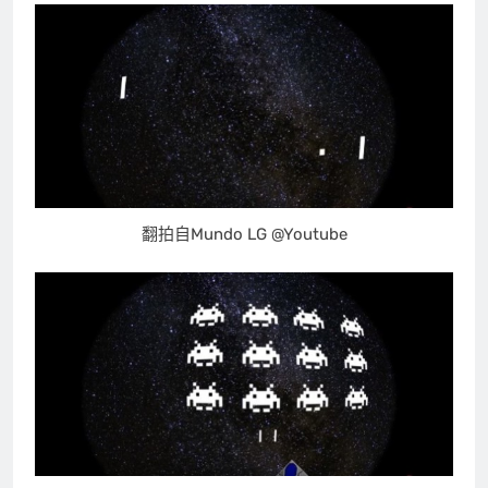
翻拍自Mundo LG @Youtube