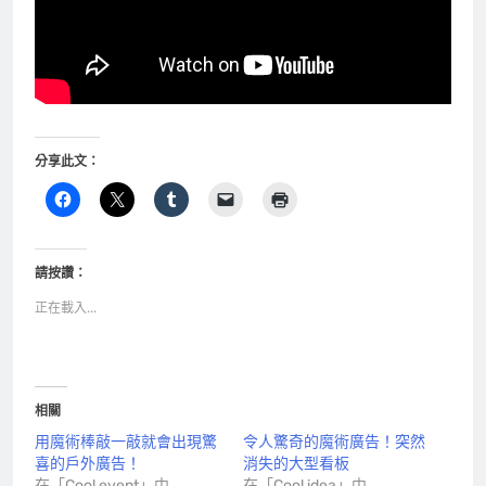
分享此文：
請按讚：
正在載入...
相關
用魔術棒敲一敲就會出現驚
令人驚奇的魔術廣告！突然
喜的戶外廣告！
消失的大型看板
在「Cool event」中
在「Cool idea」中