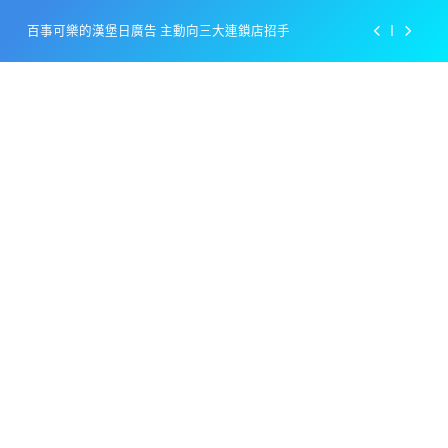
Skip
美樂啤酒開發”啤酒專用”手套
to
content
戴著金牌的醬油瓶 市佔率第一的龜甲萬廣告
感動落淚也笑到流淚的斷髮式
百事可樂的漢堡日廣告 主動向三大連鎖店招手
美樂啤酒開發”啤酒專用”手套
戴著金牌的醬油瓶 市佔率第一的龜甲萬廣告