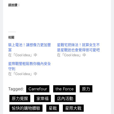
請按讚：
相關
裝上電池！讓想像力更加豐
星戰宅把妹法！就算女生不
富
是星戰迷也會覺得很可愛吧
在「Cool idea」中
在「Cool idea」中
星際戰警輕鬆教你機內安全
守則
在「Cool idea」中
Tagged:
Carrefour
the Force
原力
原力覺醒
家樂福
店內活動
愉快的購物體驗
星戰
星際大戰