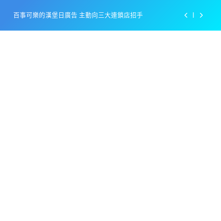
Skip
美樂啤酒開發”啤酒專用”手套
to
content
戴著金牌的醬油瓶 市佔率第一的龜甲萬廣告
感動落淚也笑到流淚的斷髮式
百事可樂的漢堡日廣告 主動向三大連鎖店招手
美樂啤酒開發”啤酒專用”手套
戴著金牌的醬油瓶 市佔率第一的龜甲萬廣告