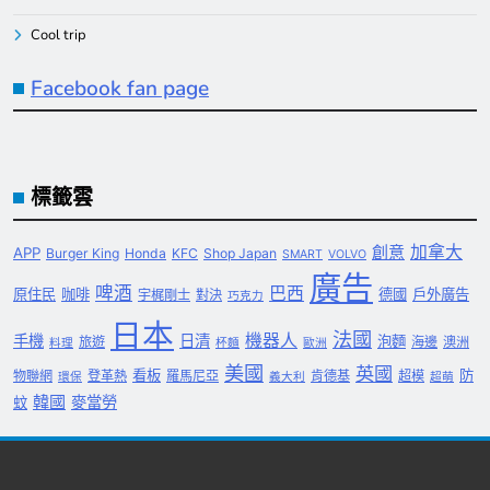
Cool trip
Facebook fan page
標籤雲
創意
加拿大
APP
Burger King
Honda
KFC
Shop Japan
SMART
VOLVO
廣告
啤酒
巴西
原住民
咖啡
德國
戶外廣告
宇梶剛士
對決
巧克力
日本
法國
機器人
手機
日清
泡麵
旅遊
海邊
澳洲
料理
杯麵
歐洲
美國
英國
看板
防
物聯網
登革熱
羅馬尼亞
肯德基
超模
環保
義大利
超萌
韓國
麥當勞
蚊