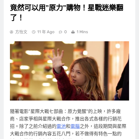
竟然可以用”原力”購物！星戰迷樂翻
了！
方怡文
11 年 Ago
0
1 Mins
隨著電影”星際大戰七部曲：原力覺醒”的上映，許多廠
商、店家爭相與星際大戰合作，推出各式各樣的行銷花
招。除了之前介紹過的
電池
和
電腦
之外，這段期間與星際
大戰合作的行銷內容五花八門，若不做得有特色一點的