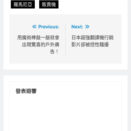
羅馬尼亞
販賣機
文
Previous:
Next:
章
用魔術棒敲一敲就會
日本超強翻譯機行銷
出現驚喜的戶外廣
影片卻被控性騷擾
導
告！
覽
發表迴響