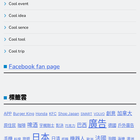
Cool event
Cool idea
Cool sence
Cool tool
Cool trip
Facebook fan page
標籤雲
創意
加拿大
APP
Burger King
Honda
KFC
Shop Japan
SMART
VOLVO
廣告
啤酒
巴西
原住民
咖啡
德國
戶外廣告
宇梶剛士
對決
巧克力
日本
法國
機器人
手機
日清
泡麵
旅遊
海邊
澳洲
料理
杯麵
歐洲