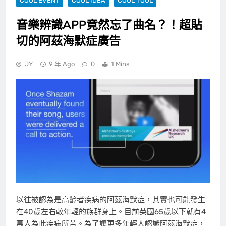
COOL EVENT
COOL IDEA
COOL TOOL
音樂辨識APP竟然忘了曲名？！超貼
切的阿茲海默症廣告
JY
9 年 Ago
0
1 Mins
以往被認為是高齡者疾病的阿茲海默症，其實也可能發生
在40歲左右較年輕的族群身上。目前英國65歲以下就有4
萬人為此疾病所苦。為了讓更多年輕人認識阿茲海默症，