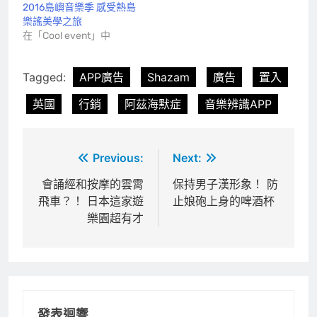
2016島嶼音樂季 感受熱島
樂謠美學之旅
在「Cool event」中
Tagged:
APP廣告
Shazam
廣告
置入
英國
行銷
阿茲海默症
音樂辨識APP
文
Previous:
Next:
章
會誦經和按摩的雲霄
保持男子漢形象！ 防
飛車？！ 日本這家遊
止娘砲上身的啤酒杯
導
樂園超有才
覽
發表迴響