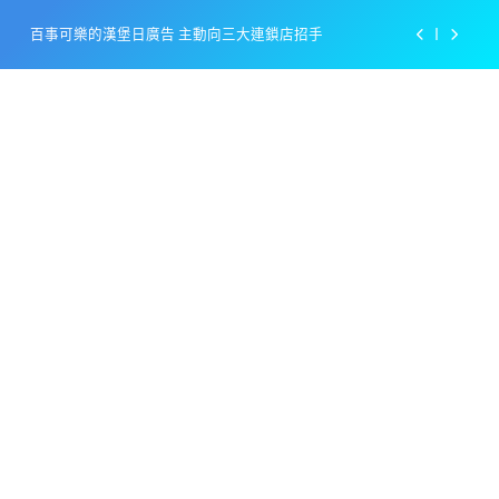
Skip
美樂啤酒開發”啤酒專用”手套
to
content
戴著金牌的醬油瓶 市佔率第一的龜甲萬廣告
感動落淚也笑到流淚的斷髮式
百事可樂的漢堡日廣告 主動向三大連鎖店招手
美樂啤酒開發”啤酒專用”手套
戴著金牌的醬油瓶 市佔率第一的龜甲萬廣告