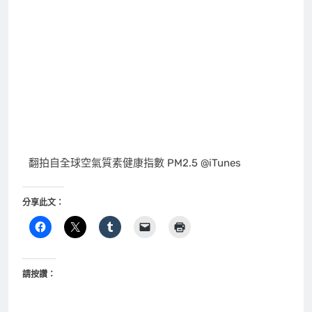
集廢棄成墨水 化空汙為藝術
落實真正的環保！ 可淨化空
在「Cool event」中
氣的戶外廣告看板
在「Cool idea」中
Meet Colors!台灣 長澤雅美
宣傳台灣觀光廣告影片日本
初公開
在「Cool idea」中
Tagged:
PM2.5
口罩
呼吸道
戶外活動
空氣品質
空氣汙染
霧霾
霾害
文
Previous:
Next:
章
十分鐘快速充電！讓
自行車放在歐洲哪個
人和手機一樣能夠馬
城市最快被偷走？去
導
上恢復活力！
旅遊要小心啊！