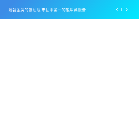
Skip
戴著金牌的醬油瓶 市佔率第一的龜甲萬廣告
to
content
感動落淚也笑到流淚的斷髮式
百事可樂的漢堡日廣告 主動向三大連鎖店招手
美樂啤酒開發”啤酒專用”手套
戴著金牌的醬油瓶 市佔率第一的龜甲萬廣告