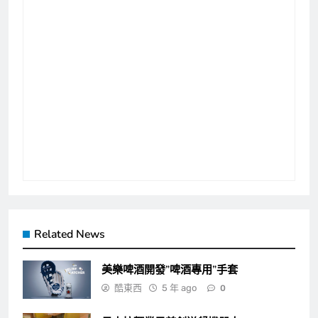
站內搜尋
文章分類
Cool event
Cool idea
Cool sence
Cool tool
Cool trip
Facebook fan page