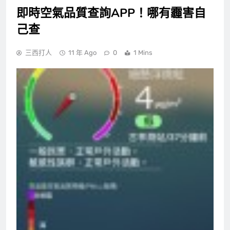
即時空氣品質查詢APP！哪有霾害自
己查
三西打人
11 年 Ago
0
1 Mins