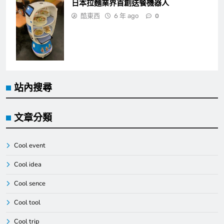
標籤雲
創意
加拿大
APP
Burger King
Honda
KFC
Shop Japan
SMART
VOLVO
廣告
啤酒
巴西
原住民
咖啡
德國
戶外廣告
宇梶剛士
對決
巧克力
日本
法國
機器人
手機
日清
泡麵
旅遊
海邊
澳洲
料理
杯麵
歐洲
美國
英國
看板
防
物聯網
登革熱
羅馬尼亞
肯德基
超模
環保
義大利
超萌
韓國
麥當勞
蚊
Digital Newspaper - Multipurpose News WordPress Theme
2026. Powered By
.
BlazeThemes