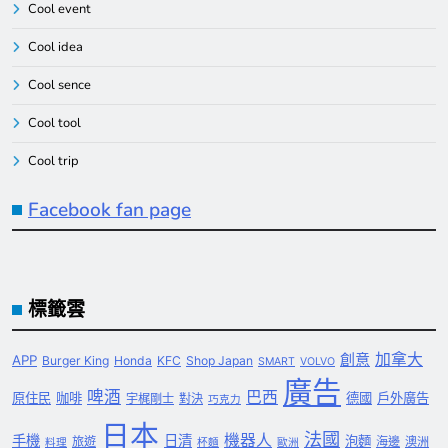
Cool event
Cool idea
Cool sence
Cool tool
Cool trip
Facebook fan page
標籤雲
創意
加拿大
APP
Burger King
Honda
KFC
Shop Japan
SMART
VOLVO
廣告
啤酒
巴西
原住民
咖啡
德國
戶外廣告
宇梶剛士
對決
巧克力
日本
法國
機器人
手機
日清
泡麵
旅遊
海邊
澳洲
料理
杯麵
歐洲