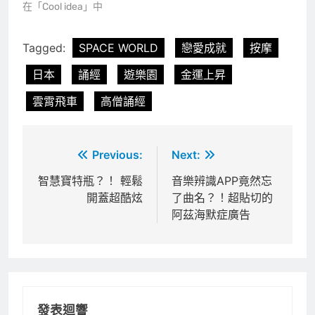
在「Cool idea」中
Tagged:
SPACE WORLD
戀愛成就
按摩
日本
誦經
遊樂園
金運上昇
雲霄飛車
高僧誦經
文
Previous:
Next:
章
智慧寶特瓶？！ 輕鬆
音樂辨識APP竟然忘
開蓋超酷炫
了曲名？！超貼切的
導
阿茲海默症廣告
覽
發表迴響