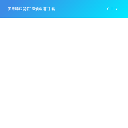
Skip
美樂啤酒開發”啤酒專用”手套
to
content
戴著金牌的醬油瓶 市佔率第一的龜甲萬廣告
感動落淚也笑到流淚的斷髮式
百事可樂的漢堡日廣告 主動向三大連鎖店招手
美樂啤酒開發”啤酒專用”手套
戴著金牌的醬油瓶 市佔率第一的龜甲萬廣告