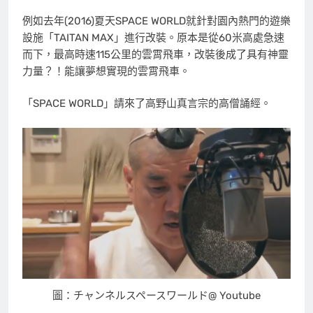
例如去年(2016)夏天SPACE WORLD就針對園內熱門的遊樂
設施「TAITAN MAX」進行改裝。原本是從60米高處急速
而下，最高時速115公里的雲霄飛車，改裝後成了具有神靈
力量？！能讓夢想實現的雲霄飛車。
「SPACE WORLD」請來了高野山真言宗的高僧誦經。
圖：チャンネルスペースワールド@ Youtube