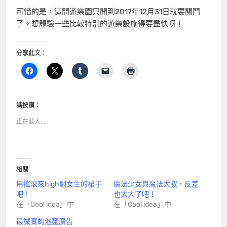
可惜的是，這間遊樂園只開到2017年12月31日就要關門
了。想體驗一些比較特別的遊樂設施得要盡快呀！
分享此文：
請按讚：
正在載入...
相關
用搖滾來high翻女生的裙子
魔法少女與魔法大叔，反差
吧！
也太大了吧！
在「Cool idea」中
在「Cool idea」中
最誠實的泡麵廣告