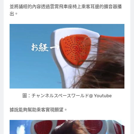
並將誦經的內容透過雲霄飛車座椅上乘客耳邊的擴音器播
出。
圖：チャンネルスペースワールド@ Youtube
據說能夠幫助乘客實現願望。