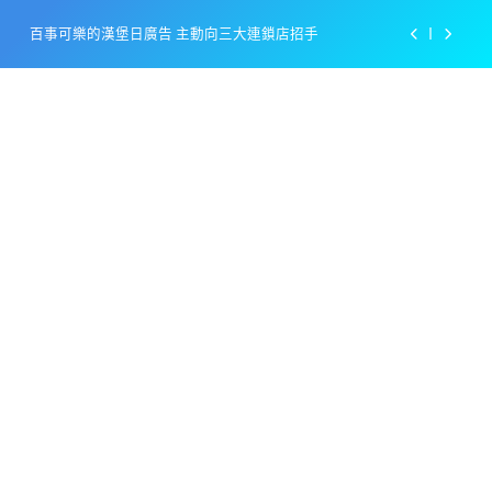
Skip
百事可樂的漢堡日廣告 主動向三大連鎖店招手
to
content
美樂啤酒開發”啤酒專用”手套
戴著金牌的醬油瓶 市佔率第一的龜甲萬廣告
感動落淚也笑到流淚的斷髮式
百事可樂的漢堡日廣告 主動向三大連鎖店招手
美樂啤酒開發”啤酒專用”手套
戴著金牌的醬油瓶 市佔率第一的龜甲萬廣告