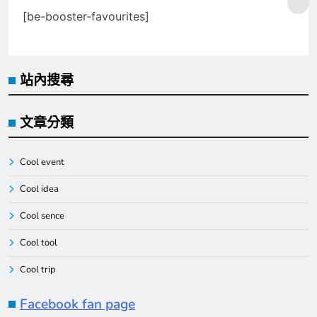
[be-booster-favourites]
站內搜尋
文章分類
Cool event
Cool idea
Cool sence
Cool tool
Cool trip
Facebook fan page