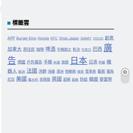
標籤雲
創意
APP
Burger King
Honda
KFC
Shop Japan
SMART
VOLVO
廣
啤酒
加拿大
巴西
原住民
咖啡
宇梶剛士
對決
巧克力
告
日本
機
手機
日清
德國
戶外廣告
旅遊
料理
杯麵
法國
器人
泡麵
看板
海邊
澳洲
物聯網
登革熱
羅馬
歐洲
環保
美國
英國
韓國
麥當勞
防蚊
尼亞
肯德基
超模
義大利
超萌