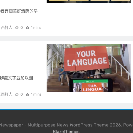
讓消費者有個美好清醒的早
三西打人
0
1 mins
來辨識文字並加以翻
三西打人
0
1 mins
l Newspaper - Multipurpose News WordPress Theme 2026. Pow
.
BlazeThemes