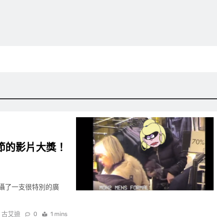
節的影片大獎！
，拍攝了一支很特別的廣
古艾迪
0
1 mins