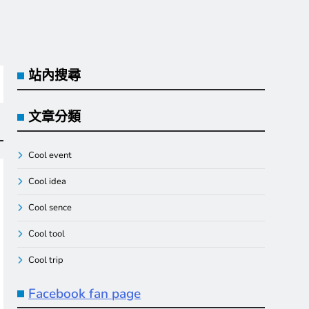
站內搜尋
文章分類
Cool event
Cool idea
Cool sence
Cool tool
Cool trip
Facebook fan page