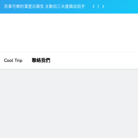
百事可樂的漢堡日廣告 主動向三大連鎖店招手
美樂啤酒開發”啤酒專用”手套
戴著金牌的醬油瓶 市佔率第一的龜甲萬廣告
感動落淚也笑到流淚的斷髮式
百事可樂的漢堡日廣告 主動向三大連鎖店招手
Cool Trip
聯絡我們
美樂啤酒開發”啤酒專用”手套
戴著金牌的醬油瓶 市佔率第一的龜甲萬廣告