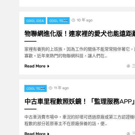
10 年 ago
COOL IDEA
COOL TOOL
物聯網進化版！連家裡的愛犬也能遠距
家裡有養狗的上班族，因為工作的關係不能常常陪伴著它，
寡歡。近年來熱門的物聯網科技，讓人們在…
Read More
11 年 ago
COOL TOOL
中古車里程數照妖鏡！「監理服務APP
中古車消費市場中，車況的好壞可透過原廠或第三方認證機
程數的部分若原車主不在原廠保養的話，便…
Read More