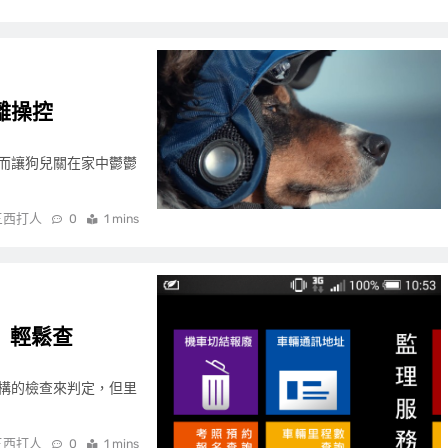
離操控
而讓狗兒關在家中鬱鬱
三西打人
0
1 mins
」輕鬆查
構的檢查來判定，但里
三西打人
0
1 mins