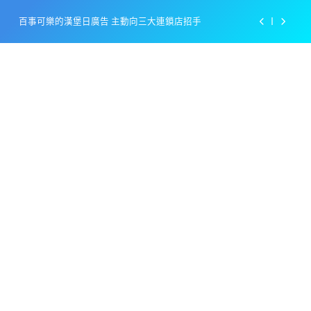
Skip
百事可樂的漢堡日廣告 主動向三大連鎖店招手
to
content
美樂啤酒開發”啤酒專用”手套
戴著金牌的醬油瓶 市佔率第一的龜甲萬廣告
感動落淚也笑到流淚的斷髮式
百事可樂的漢堡日廣告 主動向三大連鎖店招手
美樂啤酒開發”啤酒專用”手套
戴著金牌的醬油瓶 市佔率第一的龜甲萬廣告