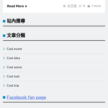
Read More
古艾迪
0
1 mins
站內搜尋
文章分類
Cool event
Cool idea
Cool sence
Cool tool
Cool trip
Facebook fan page