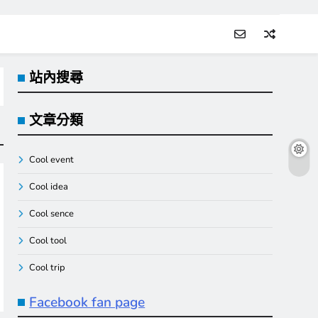
站內搜尋
文章分類
Cool event
Cool idea
Cool sence
Cool tool
Cool trip
Facebook fan page