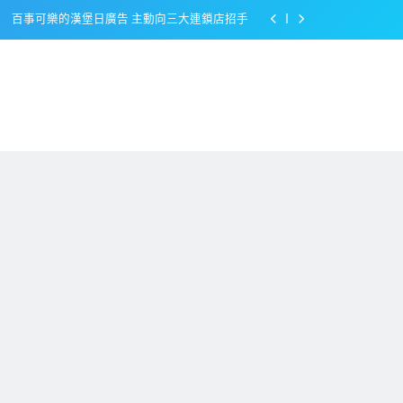
百事可樂的漢堡日廣告 主動向三大連鎖店招手
美樂啤酒開發”啤酒專用”手套
戴著金牌的醬油瓶 市佔率第一的龜甲萬廣告
感動落淚也笑到流淚的斷髮式
百事可樂的漢堡日廣告 主動向三大連鎖店招手
美樂啤酒開發”啤酒專用”手套
戴著金牌的醬油瓶 市佔率第一的龜甲萬廣告