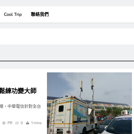
Cool Trip
聯絡我們
鬆練功變大師
潮，中華電信針對全台
PR
0
1 mins