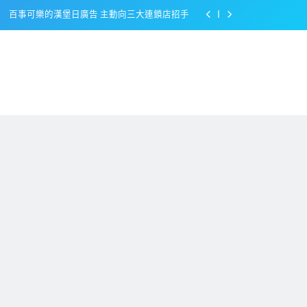
百事可樂的漢堡日廣告 主動向三大連鎖店招手
美樂啤酒開發”啤酒專用”手套
戴著金牌的醬油瓶 市佔率第一的龜甲萬廣告
感動落淚也笑到流淚的斷髮式
百事可樂的漢堡日廣告 主動向三大連鎖店招手
美樂啤酒開發”啤酒專用”手套
戴著金牌的醬油瓶 市佔率第一的龜甲萬廣告