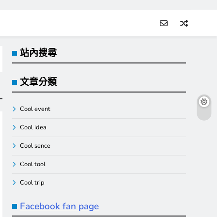
站內搜尋
文章分類
Cool event
Cool idea
Cool sence
Cool tool
Cool trip
Facebook fan page