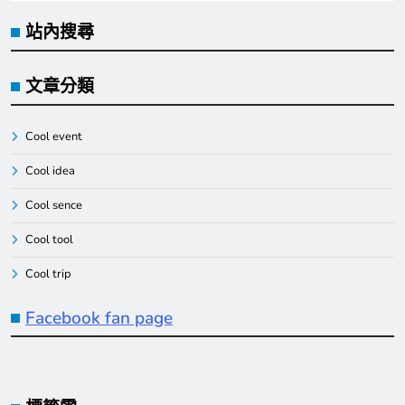
站內搜尋
文章分類
Cool event
Cool idea
Cool sence
Cool tool
Cool trip
Facebook fan page