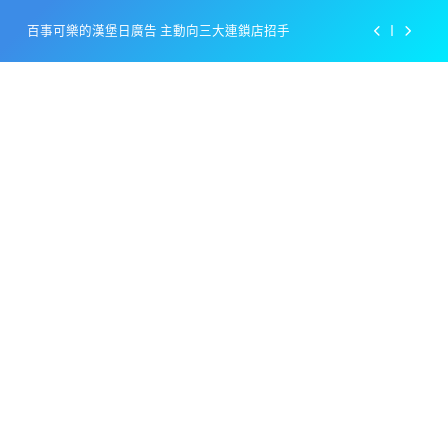
Skip
百事可樂的漢堡日廣告 主動向三大連鎖店招手
to
content
美樂啤酒開發”啤酒專用”手套
戴著金牌的醬油瓶 市佔率第一的龜甲萬廣告
感動落淚也笑到流淚的斷髮式
百事可樂的漢堡日廣告 主動向三大連鎖店招手
美樂啤酒開發”啤酒專用”手套
戴著金牌的醬油瓶 市佔率第一的龜甲萬廣告