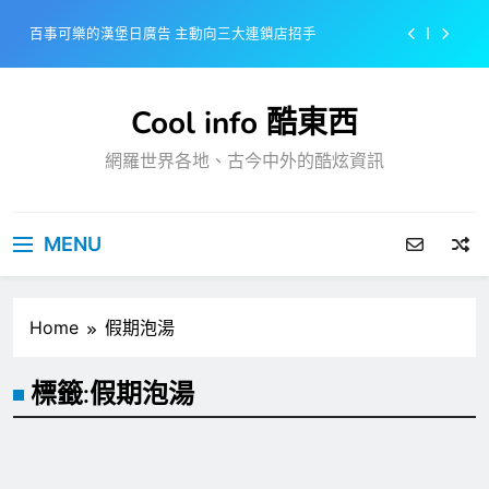
Skip
百事可樂的漢堡日廣告 主動向三大連鎖店招手
to
content
美樂啤酒開發”啤酒專用”手套
Cool info 酷東西
戴著金牌的醬油瓶 市佔率第一的龜甲萬廣告
網羅世界各地、古今中外的酷炫資訊
感動落淚也笑到流淚的斷髮式
百事可樂的漢堡日廣告 主動向三大連鎖店招手
MENU
美樂啤酒開發”啤酒專用”手套
戴著金牌的醬油瓶 市佔率第一的龜甲萬廣告
Home
假期泡湯
標籤:
假期泡湯