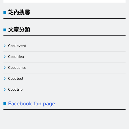
站內搜尋
文章分類
Cool event
Cool idea
Cool sence
Cool tool
Cool trip
Facebook fan page