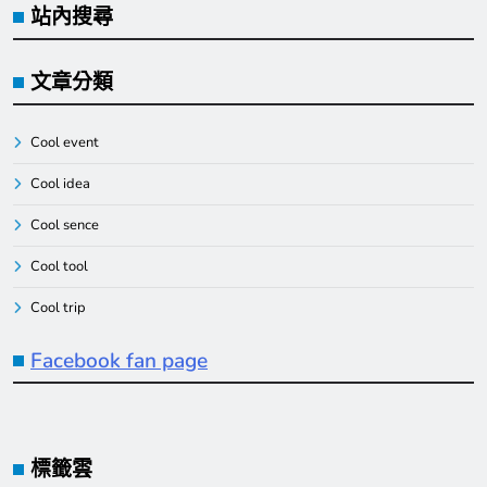
站內搜尋
文章分類
Cool event
Cool idea
Cool sence
Cool tool
Cool trip
Facebook fan page
標籤雲