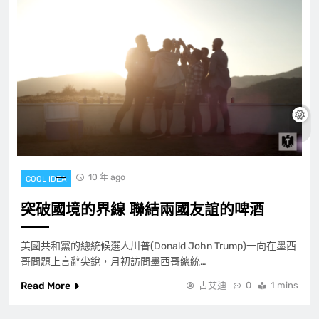
10 年 ago
COOL IDEA
突破國境的界線 聯結兩國友誼的啤酒
美國共和黨的總統候選人川普(Donald John Trump)一向在墨西
哥問題上言辭尖銳，月初訪問墨西哥總統…
Read More
古艾迪
0
1 mins