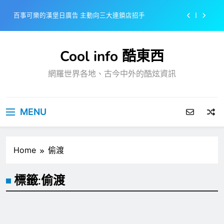
Skip
百事可樂的漢堡日廣告 主動向三大連鎖店招手
to
content
美樂啤酒開發”啤酒專用”手套
Cool info 酷東西
戴著金牌的醬油瓶 市佔率第一的龜甲萬廣告
網羅世界各地、古今中外的酷炫資訊
感動落淚也笑到流淚的斷髮式
百事可樂的漢堡日廣告 主動向三大連鎖店招手
MENU
美樂啤酒開發”啤酒專用”手套
戴著金牌的醬油瓶 市佔率第一的龜甲萬廣告
Home
偷渡
標籤:
偷渡