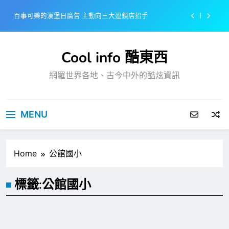
Skip
百事可樂的漢堡日廣告 主動向三大連鎖店招手
to
content
美樂啤酒開發”啤酒專用”手套
Cool info 酷東西
戴著金牌的醬油瓶 市佔率第一的龜甲萬廣告
網羅世界各地、古今中外的酷炫資訊
感動落淚也笑到流淚的斷髮式
百事可樂的漢堡日廣告 主動向三大連鎖店招手
MENU
美樂啤酒開發”啤酒專用”手套
戴著金牌的醬油瓶 市佔率第一的龜甲萬廣告
Home
公館國小
標籤:
公館國小