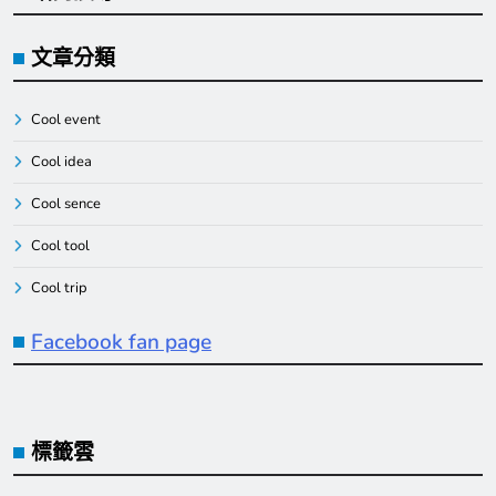
文章分類
Cool event
Cool idea
Cool sence
Cool tool
Cool trip
Facebook fan page
標籤雲