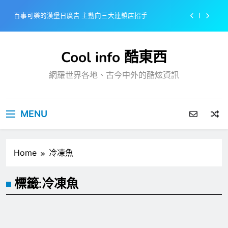
Skip
百事可樂的漢堡日廣告 主動向三大連鎖店招手
to
content
美樂啤酒開發”啤酒專用”手套
Cool info 酷東西
戴著金牌的醬油瓶 市佔率第一的龜甲萬廣告
網羅世界各地、古今中外的酷炫資訊
感動落淚也笑到流淚的斷髮式
百事可樂的漢堡日廣告 主動向三大連鎖店招手
MENU
美樂啤酒開發”啤酒專用”手套
戴著金牌的醬油瓶 市佔率第一的龜甲萬廣告
Home
冷凍魚
標籤:
冷凍魚