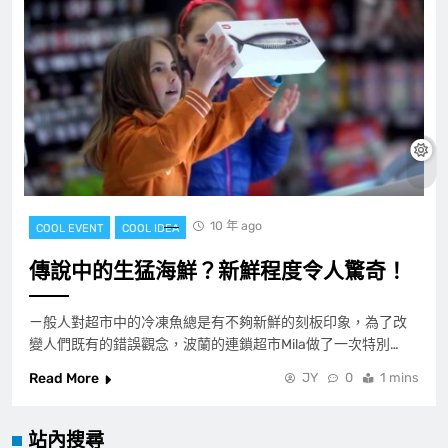
10 年 ago
COOL EVENT
COOL IDEA
傳說中的生猛海鮮？新鮮程度令人驚奇！
ㄧ般人對超市中的冷凍魚總是有不夠新鮮的刻板印象，為了改
變人們既有的錯誤觀念，波蘭的連鎖超市Mila做了一次特別…
Read More
JY
0
1 mins
站內搜尋