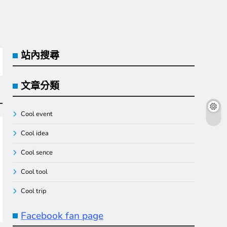
站內搜尋
文章分類
Cool event
Cool idea
Cool sence
Cool tool
Cool trip
Facebook fan page