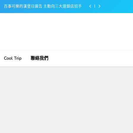
百事可樂的漢堡日廣告 主動向三大連鎖店招手
美樂啤酒開發”啤酒專用”手套
戴著金牌的醬油瓶 市佔率第一的龜甲萬廣告
感動落淚也笑到流淚的斷髮式
百事可樂的漢堡日廣告 主動向三大連鎖店招手
Cool Trip
聯絡我們
美樂啤酒開發”啤酒專用”手套
戴著金牌的醬油瓶 市佔率第一的龜甲萬廣告