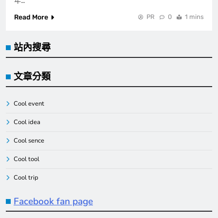
年…
Read More
PR
0
1 mins
站內搜尋
文章分類
Cool event
Cool idea
Cool sence
Cool tool
Cool trip
Facebook fan page