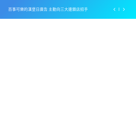
Skip
百事可樂的漢堡日廣告 主動向三大連鎖店招手
to
content
美樂啤酒開發”啤酒專用”手套
戴著金牌的醬油瓶 市佔率第一的龜甲萬廣告
感動落淚也笑到流淚的斷髮式
百事可樂的漢堡日廣告 主動向三大連鎖店招手
美樂啤酒開發”啤酒專用”手套
戴著金牌的醬油瓶 市佔率第一的龜甲萬廣告