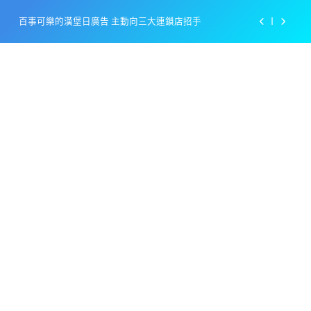
Skip
百事可樂的漢堡日廣告 主動向三大連鎖店招手
to
content
美樂啤酒開發”啤酒專用”手套
戴著金牌的醬油瓶 市佔率第一的龜甲萬廣告
感動落淚也笑到流淚的斷髮式
百事可樂的漢堡日廣告 主動向三大連鎖店招手
美樂啤酒開發”啤酒專用”手套
戴著金牌的醬油瓶 市佔率第一的龜甲萬廣告