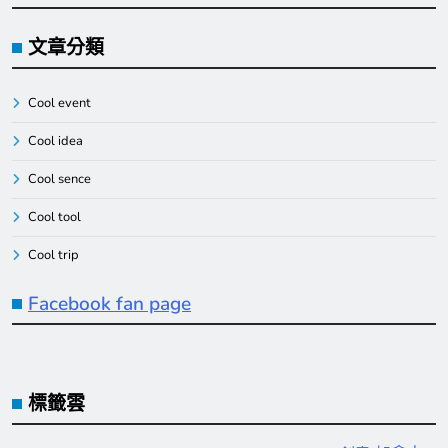
文章分類
Cool event
Cool idea
Cool sence
Cool tool
Cool trip
Facebook fan page
標籤雲