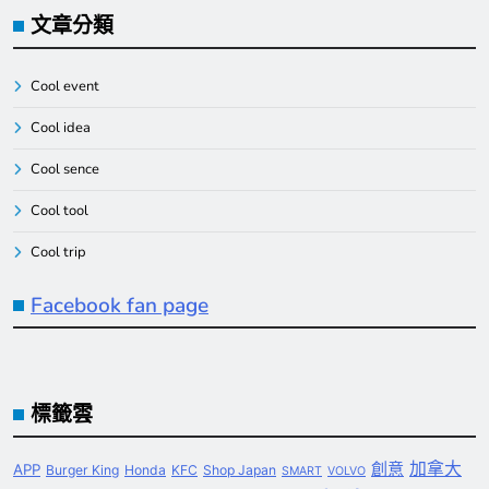
文章分類
Cool event
Cool idea
Cool sence
Cool tool
Cool trip
Facebook fan page
標籤雲
創意
加拿大
APP
Burger King
Honda
KFC
Shop Japan
SMART
VOLVO