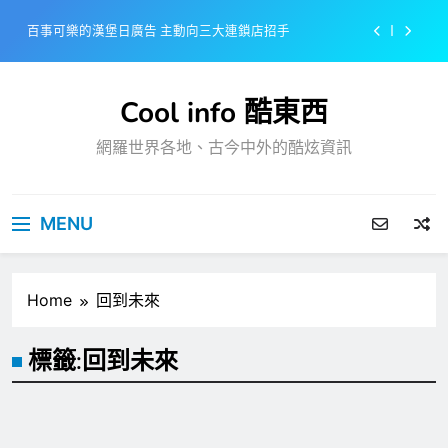
Skip
百事可樂的漢堡日廣告 主動向三大連鎖店招手
to
content
美樂啤酒開發”啤酒專用”手套
Cool info 酷東西
戴著金牌的醬油瓶 市佔率第一的龜甲萬廣告
網羅世界各地、古今中外的酷炫資訊
感動落淚也笑到流淚的斷髮式
百事可樂的漢堡日廣告 主動向三大連鎖店招手
MENU
美樂啤酒開發”啤酒專用”手套
戴著金牌的醬油瓶 市佔率第一的龜甲萬廣告
Home
回到未來
標籤:
回到未來