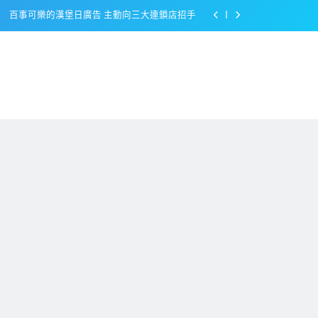
百事可樂的漢堡日廣告 主動向三大連鎖店招手
美樂啤酒開發”啤酒專用”手套
戴著金牌的醬油瓶 市佔率第一的龜甲萬廣告
感動落淚也笑到流淚的斷髮式
百事可樂的漢堡日廣告 主動向三大連鎖店招手
美樂啤酒開發”啤酒專用”手套
戴著金牌的醬油瓶 市佔率第一的龜甲萬廣告