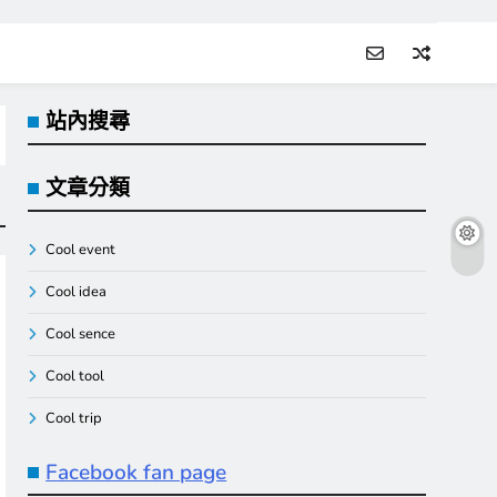
站內搜尋
文章分類
Cool event
Cool idea
Cool sence
Cool tool
Cool trip
Facebook fan page