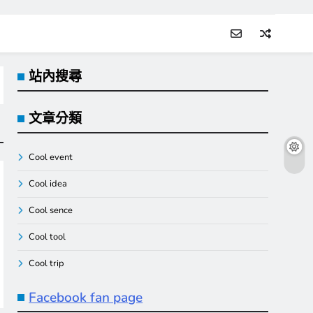
站內搜尋
文章分類
Cool event
Cool idea
Cool sence
Cool tool
Cool trip
Facebook fan page