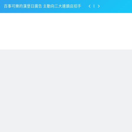
百事可樂的漢堡日廣告 主動向三大連鎖店招手
美樂啤酒開發”啤酒專用”手套
戴著金牌的醬油瓶 市佔率第一的龜甲萬廣告
感動落淚也笑到流淚的斷髮式
百事可樂的漢堡日廣告 主動向三大連鎖店招手
美樂啤酒開發”啤酒專用”手套
戴著金牌的醬油瓶 市佔率第一的龜甲萬廣告