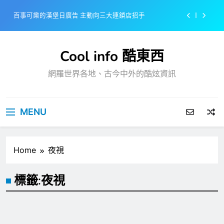
Skip
百事可樂的漢堡日廣告 主動向三大連鎖店招手
to
content
美樂啤酒開發”啤酒專用”手套
Cool info 酷東西
戴著金牌的醬油瓶 市佔率第一的龜甲萬廣告
網羅世界各地、古今中外的酷炫資訊
感動落淚也笑到流淚的斷髮式
百事可樂的漢堡日廣告 主動向三大連鎖店招手
MENU
美樂啤酒開發”啤酒專用”手套
戴著金牌的醬油瓶 市佔率第一的龜甲萬廣告
Home
夜視
標籤:
夜視