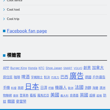
Cool sence
Cool tool
Cool trip
Facebook fan page
標籤雲
創意
加拿大
APP
Burger King
Honda
KFC
Shop Japan
SMART
VOLVO
廣告
啤酒
巴西
原住民
咖啡
德國
戶外廣告
宇梶剛士
對決
巧克力
日本
法國
機器人
手機
日清
泡麵
旅遊
海邊
澳洲
料理
杯麵
歐洲
美國
英國
看板
防
物聯網
登革熱
羅馬尼亞
肯德基
超模
環保
義大利
超萌
韓國
麥當勞
蚊