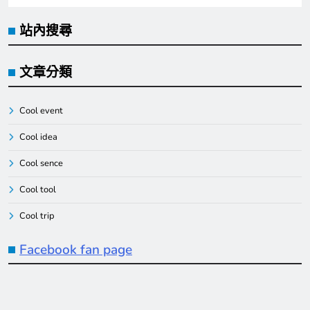
站內搜尋
文章分類
Cool event
Cool idea
Cool sence
Cool tool
Cool trip
Facebook fan page