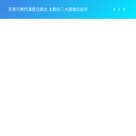
Skip
百事可樂的漢堡日廣告 主動向三大連鎖店招手
to
content
美樂啤酒開發”啤酒專用”手套
戴著金牌的醬油瓶 市佔率第一的龜甲萬廣告
感動落淚也笑到流淚的斷髮式
百事可樂的漢堡日廣告 主動向三大連鎖店招手
美樂啤酒開發”啤酒專用”手套
戴著金牌的醬油瓶 市佔率第一的龜甲萬廣告