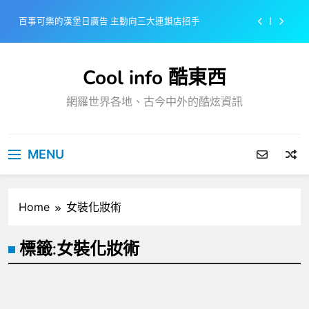
Skip
百事可樂的漢堡日廣告 主動向三大連鎖店招手
to
content
美樂啤酒開發”啤酒專用”手套
Cool info 酷東西
戴著金牌的醬油瓶 市佔率第一的龜甲萬廣告
網羅世界各地、古今中外的酷炫資訊
感動落淚也笑到流淚的斷髮式
百事可樂的漢堡日廣告 主動向三大連鎖店招手
MENU
美樂啤酒開發”啤酒專用”手套
戴著金牌的醬油瓶 市佔率第一的龜甲萬廣告
Home
女裝化妝術
標籤:
女裝化妝術