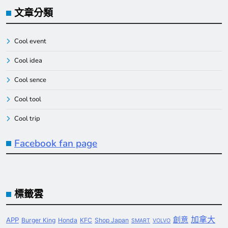
文章分類
Cool event
Cool idea
Cool sence
Cool tool
Cool trip
Facebook fan page
標籤雲
創意
加拿大
APP
Burger King
Honda
KFC
Shop Japan
SMART
VOLVO