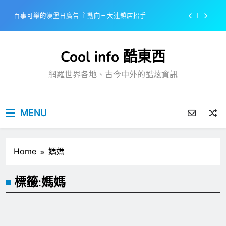
Skip
百事可樂的漢堡日廣告 主動向三大連鎖店招手
to
content
美樂啤酒開發”啤酒專用”手套
Cool info 酷東西
戴著金牌的醬油瓶 市佔率第一的龜甲萬廣告
網羅世界各地、古今中外的酷炫資訊
感動落淚也笑到流淚的斷髮式
百事可樂的漢堡日廣告 主動向三大連鎖店招手
MENU
美樂啤酒開發”啤酒專用”手套
戴著金牌的醬油瓶 市佔率第一的龜甲萬廣告
Home
媽媽
標籤:
媽媽