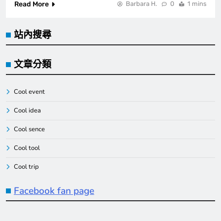
Read More
Barbara H.
0
1 mins
站內搜尋
文章分類
Cool event
Cool idea
Cool sence
Cool tool
Cool trip
Facebook fan page