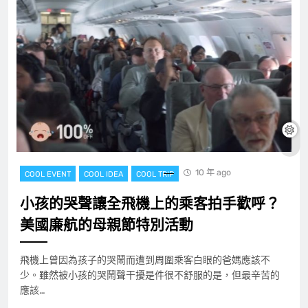
10 年 ago
COOL EVENT
COOL IDEA
COOL TRIP
小孩的哭聲讓全飛機上的乘客拍手歡呼？
美國廉航的母親節特別活動
飛機上曾因為孩子的哭鬧而遭到周圍乘客白眼的爸媽應該不
少。雖然被小孩的哭鬧聲干擾是件很不舒服的是，但最辛苦的
應該…