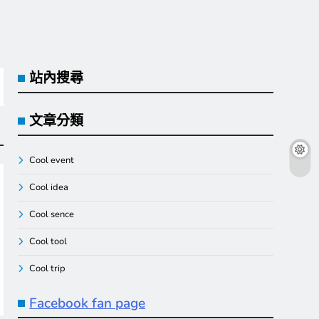
站內搜尋
文章分類
Cool event
Cool idea
Cool sence
Cool tool
Cool trip
Facebook fan page