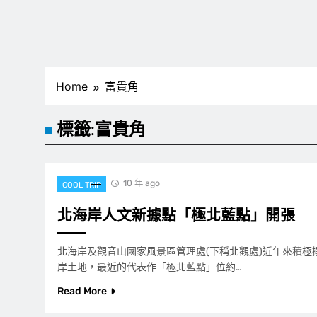
Home
富貴角
標籤:
富貴角
10 年 ago
COOL TRIP
北海岸人文新據點「極北藍點」開張
北海岸及觀音山國家風景區管理處(下稱北觀處)近年來積極
岸土地，最近的代表作「極北藍點」位約…
Read More