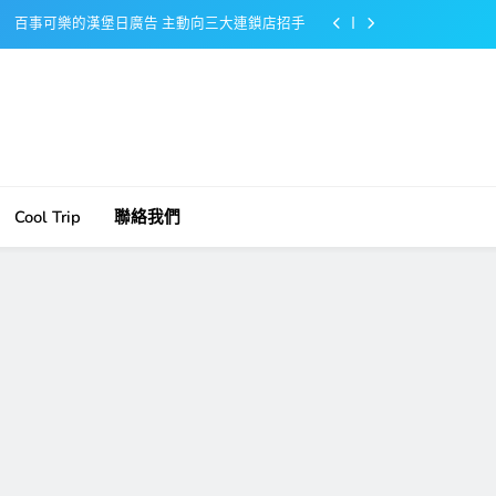
百事可樂的漢堡日廣告 主動向三大連鎖店招手
美樂啤酒開發”啤酒專用”手套
戴著金牌的醬油瓶 市佔率第一的龜甲萬廣告
感動落淚也笑到流淚的斷髮式
百事可樂的漢堡日廣告 主動向三大連鎖店招手
Cool Trip
聯絡我們
美樂啤酒開發”啤酒專用”手套
戴著金牌的醬油瓶 市佔率第一的龜甲萬廣告