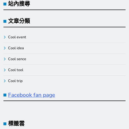
站內搜尋
文章分類
Cool event
Cool idea
Cool sence
Cool tool
Cool trip
Facebook fan page
標籤雲