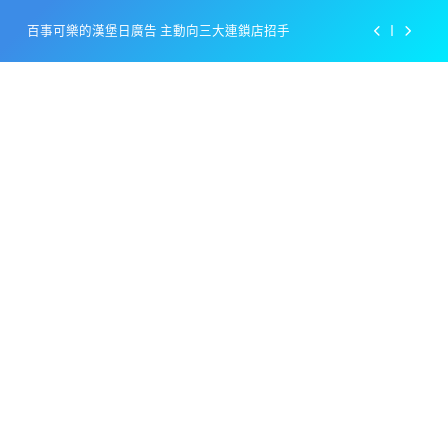
Skip
百事可樂的漢堡日廣告 主動向三大連鎖店招手
to
content
美樂啤酒開發”啤酒專用”手套
戴著金牌的醬油瓶 市佔率第一的龜甲萬廣告
感動落淚也笑到流淚的斷髮式
百事可樂的漢堡日廣告 主動向三大連鎖店招手
美樂啤酒開發”啤酒專用”手套
戴著金牌的醬油瓶 市佔率第一的龜甲萬廣告