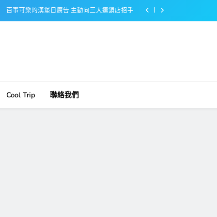
百事可樂的漢堡日廣告 主動向三大連鎖店招手
美樂啤酒開發”啤酒專用”手套
戴著金牌的醬油瓶 市佔率第一的龜甲萬廣告
感動落淚也笑到流淚的斷髮式
百事可樂的漢堡日廣告 主動向三大連鎖店招手
Cool Trip
聯絡我們
美樂啤酒開發”啤酒專用”手套
戴著金牌的醬油瓶 市佔率第一的龜甲萬廣告