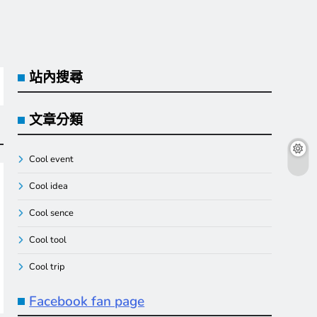
站內搜尋
文章分類
Cool event
Cool idea
Cool sence
Cool tool
Cool trip
Facebook fan page