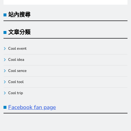
站內搜尋
文章分類
Cool event
Cool idea
Cool sence
Cool tool
Cool trip
Facebook fan page