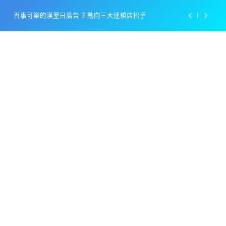
Skip
百事可樂的漢堡日廣告 主動向三大連鎖店招手
to
content
美樂啤酒開發”啤酒專用”手套
戴著金牌的醬油瓶 市佔率第一的龜甲萬廣告
感動落淚也笑到流淚的斷髮式
百事可樂的漢堡日廣告 主動向三大連鎖店招手
美樂啤酒開發”啤酒專用”手套
戴著金牌的醬油瓶 市佔率第一的龜甲萬廣告