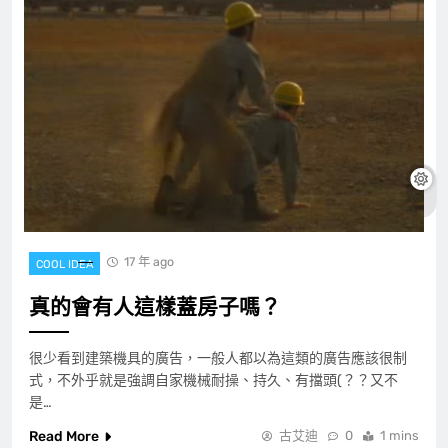
17 年 ago
COOL IDEA
真的會有人這樣蓋房子嗎？
很少看到建築機具的廣告，一般人都以為這類的廣告應該很制
式，不外乎就是強調自家機械耐操、持久、有擋頭(？？又不
是…
Read More
古艾迪
0
1 mins