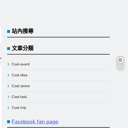
站內搜尋
文章分類
Cool event
Cool idea
Cool sence
Cool tool
Cool trip
Facebook fan page