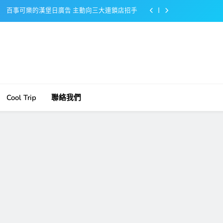
百事可樂的漢堡日廣告 主動向三大連鎖店招手
美樂啤酒開發”啤酒專用”手套
戴著金牌的醬油瓶 市佔率第一的龜甲萬廣告
感動落淚也笑到流淚的斷髮式
百事可樂的漢堡日廣告 主動向三大連鎖店招手
Cool Trip
聯絡我們
美樂啤酒開發”啤酒專用”手套
戴著金牌的醬油瓶 市佔率第一的龜甲萬廣告