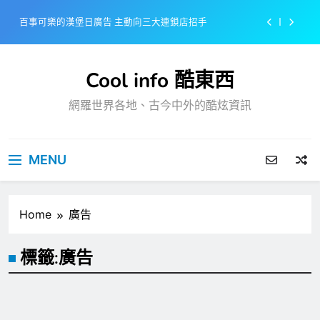
Skip
百事可樂的漢堡日廣告 主動向三大連鎖店招手
to
content
美樂啤酒開發”啤酒專用”手套
Cool info 酷東西
戴著金牌的醬油瓶 市佔率第一的龜甲萬廣告
網羅世界各地、古今中外的酷炫資訊
感動落淚也笑到流淚的斷髮式
百事可樂的漢堡日廣告 主動向三大連鎖店招手
MENU
美樂啤酒開發”啤酒專用”手套
戴著金牌的醬油瓶 市佔率第一的龜甲萬廣告
Home
廣告
標籤:
廣告