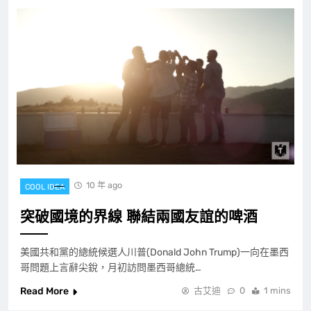
10 年 ago
COOL IDEA
突破國境的界線 聯結兩國友誼的啤酒
美國共和黨的總統候選人川普(Donald John Trump)一向在墨西
哥問題上言辭尖銳，月初訪問墨西哥總統…
Read More
古艾迪
0
1 mins