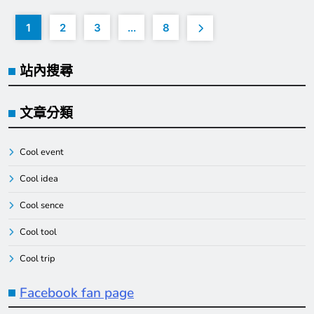
1
2
3
...
8
站內搜尋
文章分類
Cool event
Cool idea
Cool sence
Cool tool
Cool trip
Facebook fan page