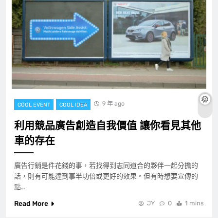
9 年 ago
COOL EVENT
COOL IDEA
利用競品廣告創造自我價值 讓你看見其他
車的存在
廣告行銷是件花錢的事，若找得到志同道合的夥伴一起分擔的
話，則有可能達到事半功倍或更好的效果。但有時想要宣傳的
點…
Read More
JY
0
1 mins