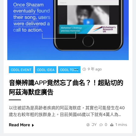
9 年 ago
COOL EVENT
COOL IDEA
COOL TOOL
音樂辨識APP竟然忘了曲名？！超貼切的
阿茲海默症廣告
以往被認為是高齡者疾病的阿茲海默症，其實也可能發生在40
歲左右較年輕的族群身上。目前英國65歲以下就有4萬人為…
Read More
JY
0
1 mins