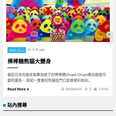
11 年 ago
COOL IDEA
棒棒糖熊貓大變身
最近日本的森永製菓為旗下的棒棒糖Chupa Chups推出相當可
愛的廣告。 起初一隻隻的熊貓從門口走進便利商店…
Read More
Barbara H.
0
1 mins
站內搜尋