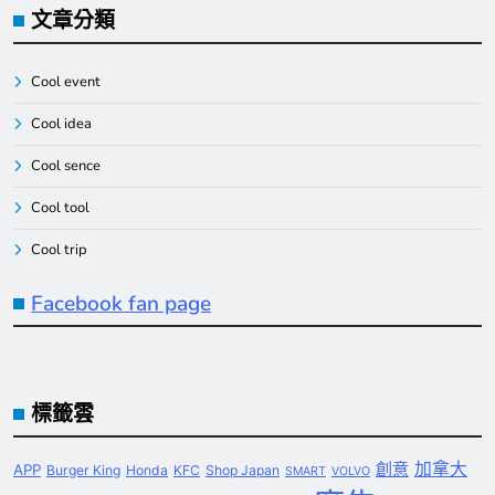
文章分類
Cool event
Cool idea
Cool sence
Cool tool
Cool trip
Facebook fan page
標籤雲
創意
加拿大
APP
Burger King
Honda
KFC
Shop Japan
SMART
VOLVO