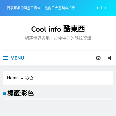
Skip
百事可樂的漢堡日廣告 主動向三大連鎖店招手
to
content
美樂啤酒開發”啤酒專用”手套
Cool info 酷東西
戴著金牌的醬油瓶 市佔率第一的龜甲萬廣告
網羅世界各地、古今中外的酷炫資訊
感動落淚也笑到流淚的斷髮式
百事可樂的漢堡日廣告 主動向三大連鎖店招手
MENU
美樂啤酒開發”啤酒專用”手套
戴著金牌的醬油瓶 市佔率第一的龜甲萬廣告
Home
彩色
標籤:
彩色