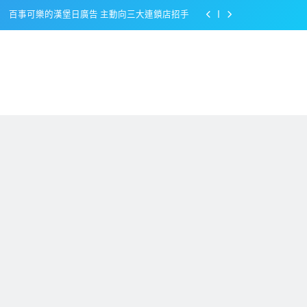
百事可樂的漢堡日廣告 主動向三大連鎖店招手
美樂啤酒開發”啤酒專用”手套
戴著金牌的醬油瓶 市佔率第一的龜甲萬廣告
感動落淚也笑到流淚的斷髮式
百事可樂的漢堡日廣告 主動向三大連鎖店招手
美樂啤酒開發”啤酒專用”手套
戴著金牌的醬油瓶 市佔率第一的龜甲萬廣告