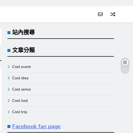
站內搜尋
文章分類
Cool event
Cool idea
Cool sence
Cool tool
Cool trip
Facebook fan page