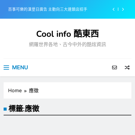
Skip
百事可樂的漢堡日廣告 主動向三大連鎖店招手
to
content
美樂啤酒開發”啤酒專用”手套
Cool info 酷東西
戴著金牌的醬油瓶 市佔率第一的龜甲萬廣告
網羅世界各地、古今中外的酷炫資訊
感動落淚也笑到流淚的斷髮式
百事可樂的漢堡日廣告 主動向三大連鎖店招手
MENU
美樂啤酒開發”啤酒專用”手套
戴著金牌的醬油瓶 市佔率第一的龜甲萬廣告
Home
應徵
標籤:
應徵