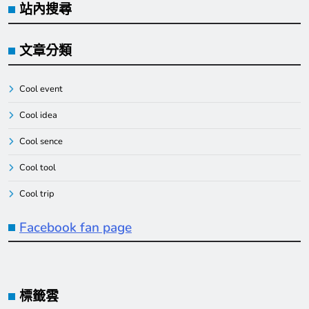
站內搜尋
文章分類
Cool event
Cool idea
Cool sence
Cool tool
Cool trip
Facebook fan page
標籤雲