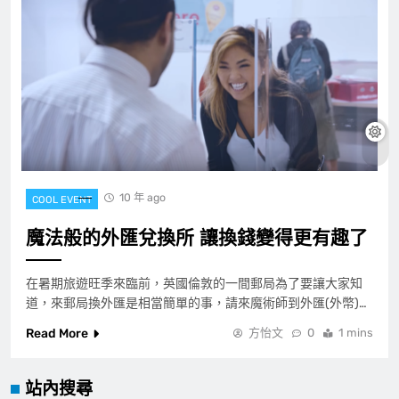
10 年 ago
COOL EVENT
魔法般的外匯兌換所 讓換錢變得更有趣了
在暑期旅遊旺季來臨前，英國倫敦的一間郵局為了要讓大家知
道，來郵局換外匯是相當簡單的事，請來魔術師到外匯(外幣)…
Read More
方怡文
0
1 mins
站內搜尋