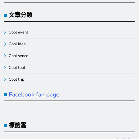
文章分類
Cool event
Cool idea
Cool sence
Cool tool
Cool trip
Facebook fan page
標籤雲