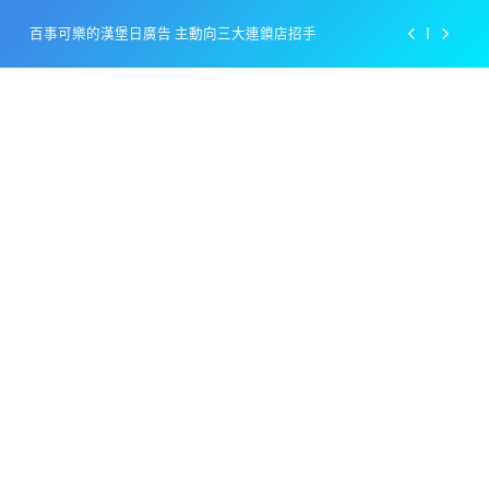
Skip
百事可樂的漢堡日廣告 主動向三大連鎖店招手
to
content
美樂啤酒開發”啤酒專用”手套
戴著金牌的醬油瓶 市佔率第一的龜甲萬廣告
感動落淚也笑到流淚的斷髮式
百事可樂的漢堡日廣告 主動向三大連鎖店招手
美樂啤酒開發”啤酒專用”手套
戴著金牌的醬油瓶 市佔率第一的龜甲萬廣告