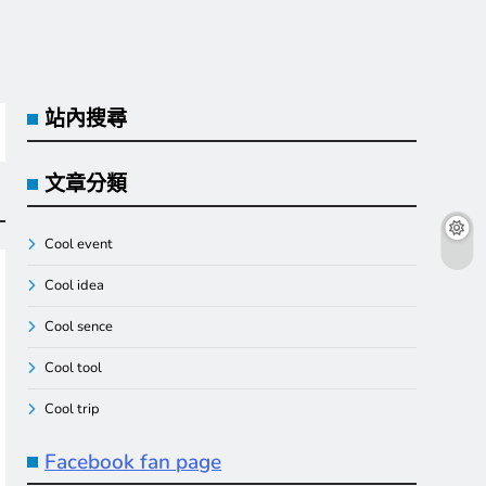
站內搜尋
文章分類
Cool event
Cool idea
Cool sence
Cool tool
Cool trip
Facebook fan page