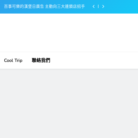
百事可樂的漢堡日廣告 主動向三大連鎖店招手
美樂啤酒開發”啤酒專用”手套
戴著金牌的醬油瓶 市佔率第一的龜甲萬廣告
感動落淚也笑到流淚的斷髮式
百事可樂的漢堡日廣告 主動向三大連鎖店招手
Cool Trip
聯絡我們
美樂啤酒開發”啤酒專用”手套
戴著金牌的醬油瓶 市佔率第一的龜甲萬廣告