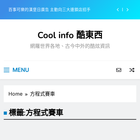
Skip
百事可樂的漢堡日廣告 主動向三大連鎖店招手
to
content
美樂啤酒開發”啤酒專用”手套
Cool info 酷東西
戴著金牌的醬油瓶 市佔率第一的龜甲萬廣告
網羅世界各地、古今中外的酷炫資訊
感動落淚也笑到流淚的斷髮式
百事可樂的漢堡日廣告 主動向三大連鎖店招手
MENU
美樂啤酒開發”啤酒專用”手套
戴著金牌的醬油瓶 市佔率第一的龜甲萬廣告
Home
方程式賽車
標籤:
方程式賽車