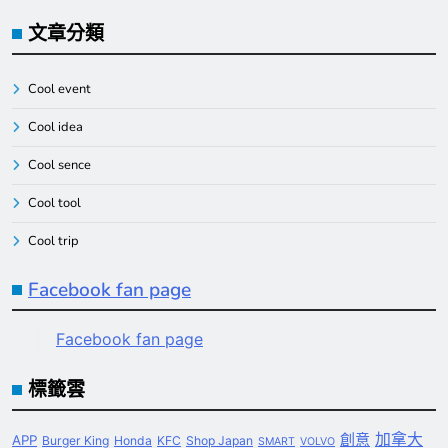
文章分類
Cool event
Cool idea
Cool sence
Cool tool
Cool trip
Facebook fan page
Facebook fan page
標籤雲
創意
加拿大
APP
Burger King
Honda
KFC
Shop Japan
SMART
VOLVO