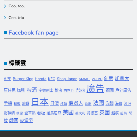
Cool tool
Cool trip
Facebook fan page
標籤雲
創意
加拿大
APP
Burger King
Honda
KFC
Shop Japan
SMART
VOLVO
廣告
啤酒
巴西
原住民
咖啡
德國
戶外廣告
宇梶剛士
對決
巧克力
日本
法國
機器人
手機
日清
泡麵
旅遊
海邊
澳洲
料理
杯麵
歐洲
美國
英國
看板
防
物聯網
登革熱
羅馬尼亞
肯德基
超模
環保
義大利
超萌
韓國
麥當勞
蚊