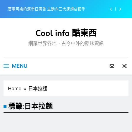
Skip
百事可樂的漢堡日廣告 主動向三大連鎖店招手
to
content
美樂啤酒開發”啤酒專用”手套
Cool info 酷東西
戴著金牌的醬油瓶 市佔率第一的龜甲萬廣告
網羅世界各地、古今中外的酷炫資訊
感動落淚也笑到流淚的斷髮式
百事可樂的漢堡日廣告 主動向三大連鎖店招手
MENU
美樂啤酒開發”啤酒專用”手套
戴著金牌的醬油瓶 市佔率第一的龜甲萬廣告
Home
日本拉麵
標籤:
日本拉麵