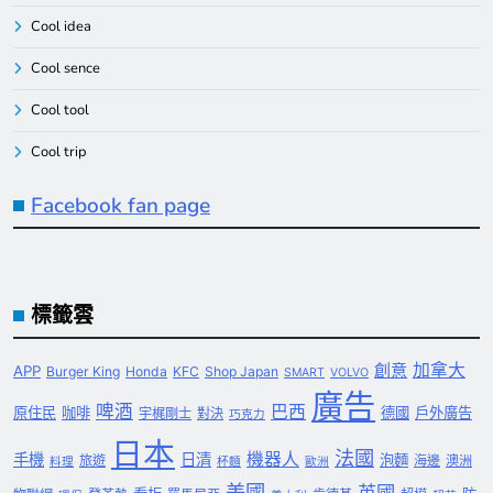
Cool idea
Cool sence
Cool tool
Cool trip
Facebook fan page
標籤雲
創意
加拿大
APP
Burger King
Honda
KFC
Shop Japan
SMART
VOLVO
廣告
啤酒
巴西
原住民
咖啡
德國
戶外廣告
宇梶剛士
對決
巧克力
日本
法國
機器人
手機
日清
泡麵
旅遊
海邊
澳洲
料理
杯麵
歐洲
美國
英國