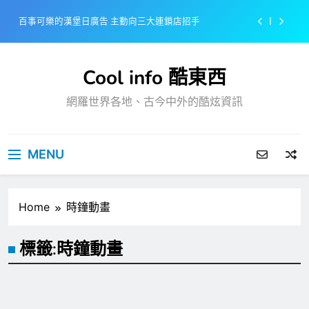
Skip
百事可樂的漢堡日廣告 主動向三大連鎖店招手
to
content
美樂啤酒開發”啤酒專用”手套
Cool info 酷東西
戴著金牌的醬油瓶 市佔率第一的龜甲萬廣告
網羅世界各地、古今中外的酷炫資訊
感動落淚也笑到流淚的斷髮式
百事可樂的漢堡日廣告 主動向三大連鎖店招手
MENU
美樂啤酒開發”啤酒專用”手套
戴著金牌的醬油瓶 市佔率第一的龜甲萬廣告
Home
時鐘動畫
標籤:
時鐘動畫