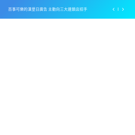
Skip
百事可樂的漢堡日廣告 主動向三大連鎖店招手
to
content
美樂啤酒開發”啤酒專用”手套
戴著金牌的醬油瓶 市佔率第一的龜甲萬廣告
感動落淚也笑到流淚的斷髮式
百事可樂的漢堡日廣告 主動向三大連鎖店招手
美樂啤酒開發”啤酒專用”手套
戴著金牌的醬油瓶 市佔率第一的龜甲萬廣告