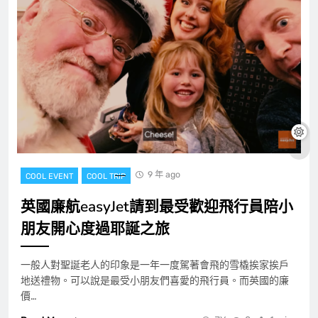
9 年 ago
COOL EVENT
COOL TRIP
英國廉航easyJet請到最受歡迎飛行員陪小
朋友開心度過耶誕之旅
一般人對聖誕老人的印象是一年一度駕著會飛的雪橇挨家挨戶
地送禮物。可以說是最受小朋友們喜愛的飛行員。而英國的廉
價…