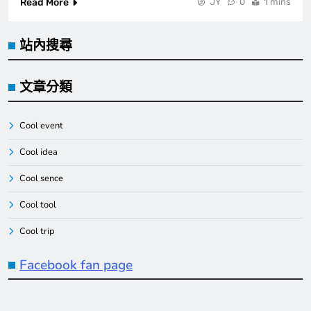
Read More
JY
0
1 mins
站內搜尋
文章分類
Cool event
Cool idea
Cool sence
Cool tool
Cool trip
Facebook fan page